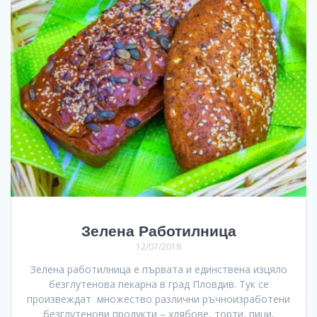
Зелена Работилница
12/07/2018
Зелена работилница е първата и единствена изцяло
безглутенова пекарна в град Пловдив. Тук се
произвеждат множество различни ръчноизработени
безглутенови продукти – хлябове, торти, пици,