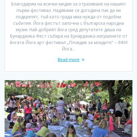
Благодарим на всички медии за отразяване на нашият
първи фестивал. Надяваме се догодина пак да ни
подкрепят, тъй като града има нужда от подобни
събития. Йога фестът започна с българска народна
музик Най-добрият йога сред депутатите диша на
Бунарджика Фест събира на Бунарджика изкушените от
йогата Йога арт фестивал „Пловдив за младите“ – БФИ
Йога…
Read more