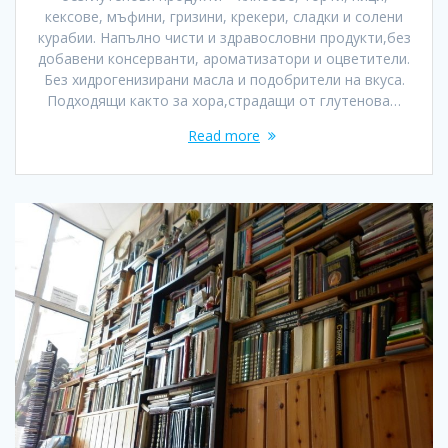
кексове, мъфини, гризини, крекери, сладки и солени
курабии. Напълно чисти и здравословни продукти,без
добавени консерванти, ароматизатори и оцветители.
Без хидрогенизирани масла и подобрители на вкуса.
Подходящи както за хора,страдащи от глутенова…
Read more