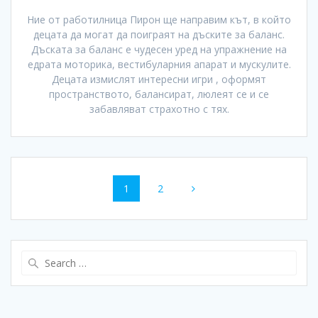
Ние от работилница Пирон ще направим кът, в който
децата да могат да поиграят на дъските за баланс.
Дъската за баланс е чудесен уред на упражнение на
едрата моторика, вестибуларния апарат и мускулите.
Децата измислят интересни игри , оформят
пространството, балансират, люлеят се и се
забавляват страхотно с тях.
Posts
Page
Page
1
2
navigation
Search
for: