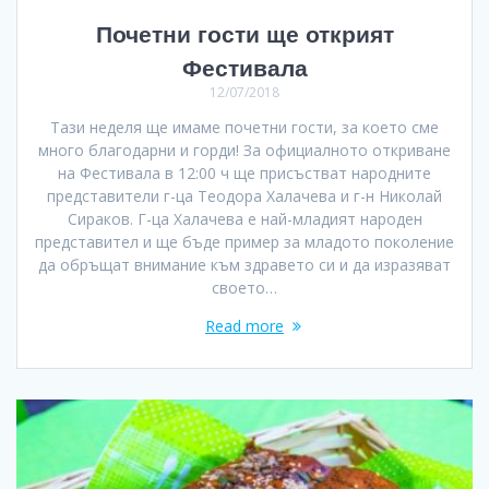
Почетни гости ще открият
Фестивала
12/07/2018
Тази неделя ще имаме почетни гости, за което сме
много благодарни и горди! За официалното откриване
на Фестивала в 12:00 ч ще присъстват народните
представители г-ца Теодора Халачева и г-н Николай
Сираков. Г-ца Халачева е най-младият народен
представител и ще бъде пример за младото поколение
да обръщат внимание към здравето си и да изразяват
своето…
Read more